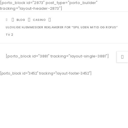
[porto_block id="2873" post_type="porto_builder"
tracking="layout-header-2873"]
BLOG
CASINO
ULOVLIGE HJEMMESIDER REKLAMERER FOR “SPIL UDEN MITID OG ROFUS”
TV 2
[porto_block id="3881" tracking="layout-single-3881"]
[porto_block id="3452" tracking="layout-footer-3452"]