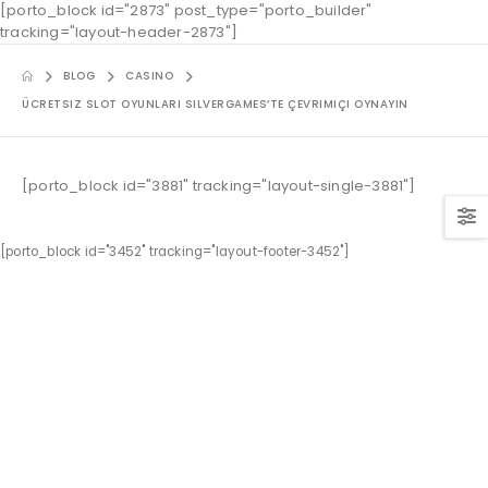
[porto_block id="2873" post_type="porto_builder"
tracking="layout-header-2873"]
BLOG
CASINO
ÜCRETSIZ SLOT OYUNLARI SILVERGAMES’TE ÇEVRIMIÇI OYNAYIN ️
[porto_block id="3881" tracking="layout-single-3881"]
[porto_block id="3452" tracking="layout-footer-3452"]