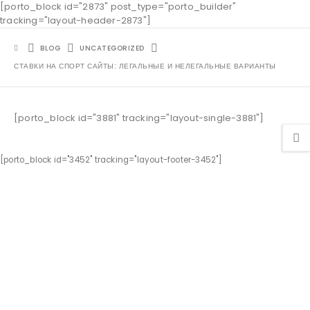
[porto_block id="2873" post_type="porto_builder"
tracking="layout-header-2873"]
BLOG
UNCATEGORIZED
СТАВКИ НА СПОРТ САЙТЫ: ЛЕГАЛЬНЫЕ И НЕЛЕГАЛЬНЫЕ ВАРИАНТЫ
[porto_block id="3881" tracking="layout-single-3881"]
[porto_block id="3452" tracking="layout-footer-3452"]