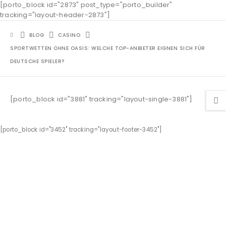
[porto_block id="2873" post_type="porto_builder"
tracking="layout-header-2873"]
BLOG
CASINO
SPORTWETTEN OHNE OASIS: WELCHE TOP-ANBIETER EIGNEN SICH FÜR
DEUTSCHE SPIELER?
[porto_block id="3881" tracking="layout-single-3881"]
[porto_block id="3452" tracking="layout-footer-3452"]