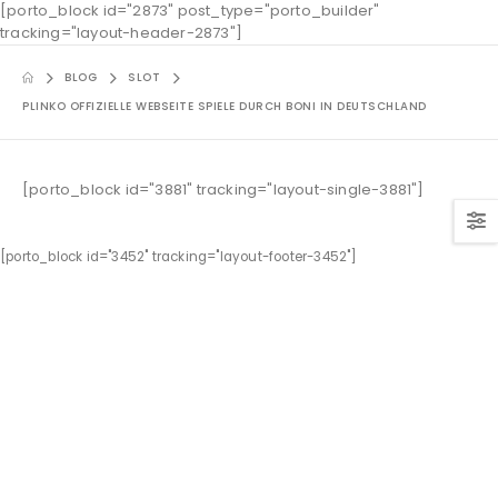
[porto_block id="2873" post_type="porto_builder"
tracking="layout-header-2873"]
BLOG
SLOT
PLINKO OFFIZIELLE WEBSEITE SPIELE DURCH BONI IN DEUTSCHLAND
[porto_block id="3881" tracking="layout-single-3881"]
[porto_block id="3452" tracking="layout-footer-3452"]