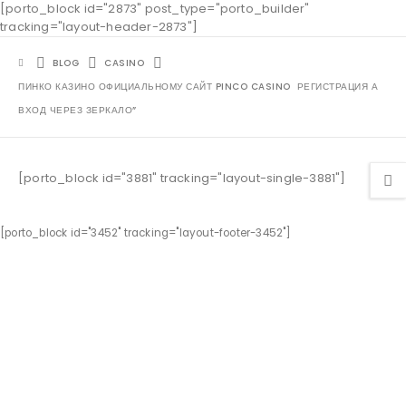
[porto_block id="2873" post_type="porto_builder"
tracking="layout-header-2873"]
BLOG
CASINO
ПИНКО КАЗИНО ОФИЦИАЛЬНОМУ САЙТ PINCO CASINO ️ РЕГИСТРАЦИЯ А
ВХОД ЧЕРЕЗ ЗЕРКАЛО”
[porto_block id="3881" tracking="layout-single-3881"]
[porto_block id="3452" tracking="layout-footer-3452"]