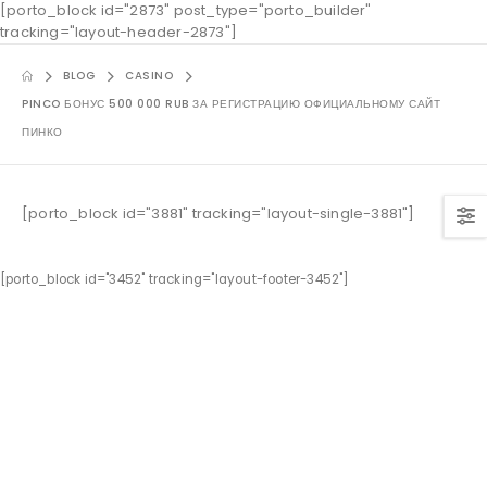
[porto_block id="2873" post_type="porto_builder"
tracking="layout-header-2873"]
BLOG
CASINO
PINCO БОНУС 500 000 RUB ЗА РЕГИСТРАЦИЮ ОФИЦИАЛЬНОМУ САЙТ
ПИНКО
[porto_block id="3881" tracking="layout-single-3881"]
[porto_block id="3452" tracking="layout-footer-3452"]