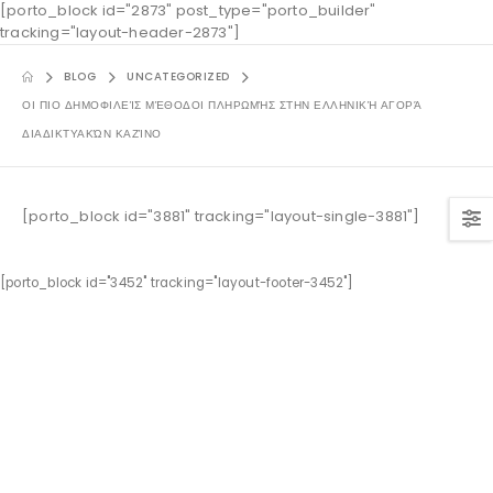
[porto_block id="2873" post_type="porto_builder"
tracking="layout-header-2873"]
BLOG
UNCATEGORIZED
ΟΙ ΠΙΟ ΔΗΜΟΦΙΛΕΊΣ ΜΈΘΟΔΟΙ ΠΛΗΡΩΜΉΣ ΣΤΗΝ ΕΛΛΗΝΙΚΉ ΑΓΟΡΆ
ΔΙΑΔΙΚΤΥΑΚΏΝ ΚΑΖΊΝΟ
[porto_block id="3881" tracking="layout-single-3881"]
[porto_block id="3452" tracking="layout-footer-3452"]