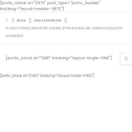
[porto_block id="2873" post_type="porto_builder"
tracking="layout-header-2873"]
BLOG
UNCATEGORIZED
ΟΙ ΚΑΛΎΤΕΡΕΣ ΕΠΙΛΟΓΈΣ ΚΑΖΊΝΟ ΣΤΗΝ ΕΛΛΆΔΑ ΜΕ ΧΑΜΗΛΉ ΕΛΆΧΙΣΤΗ
ΚΑΤΆΘΕΣΗ
[porto_block id="3881" tracking="layout-single-3881"]
[porto_block id="3452" tracking="layout-footer-3452"]