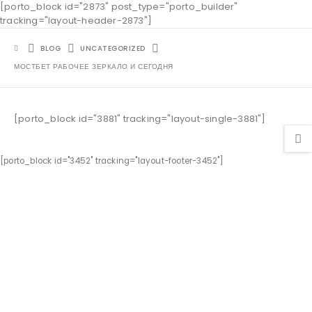
[porto_block id="2873" post_type="porto_builder"
tracking="layout-header-2873"]
BLOG
UNCATEGORIZED
МОСТБЕТ РАБОЧЕЕ ЗЕРКАЛО И СЕГОДНЯ
[porto_block id="3881" tracking="layout-single-3881"]
[porto_block id="3452" tracking="layout-footer-3452"]