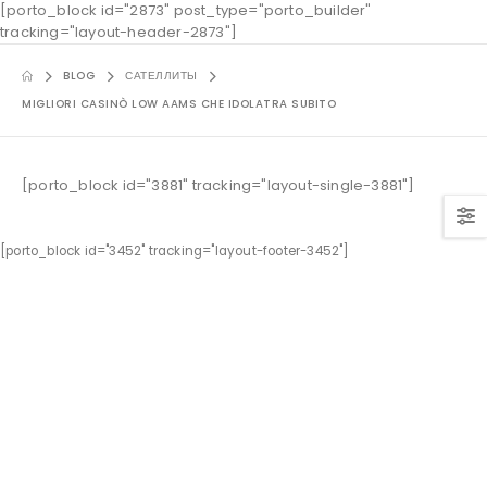
[porto_block id="2873" post_type="porto_builder"
tracking="layout-header-2873"]
BLOG
САТЕЛЛИТЫ
MIGLIORI CASINÒ LOW AAMS CHE IDOLATRA SUBITO
[porto_block id="3881" tracking="layout-single-3881"]
[porto_block id="3452" tracking="layout-footer-3452"]