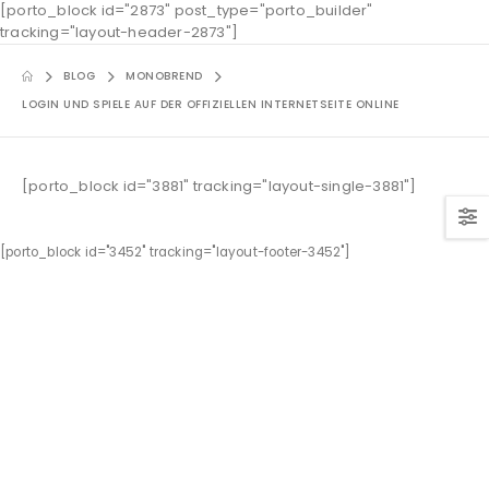
[porto_block id="2873" post_type="porto_builder"
tracking="layout-header-2873"]
BLOG
MONOBREND
LOGIN UND SPIELE AUF DER OFFIZIELLEN INTERNETSEITE ONLINE
[porto_block id="3881" tracking="layout-single-3881"]
[porto_block id="3452" tracking="layout-footer-3452"]