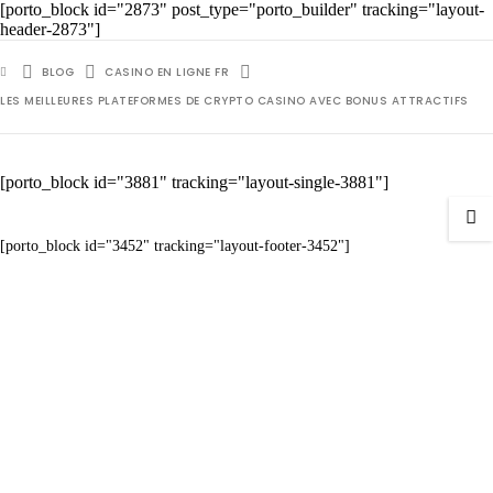
[porto_block id="2873" post_type="porto_builder" tracking="layout-
header-2873"]
BLOG
CASINO EN LIGNE FR
LES MEILLEURES PLATEFORMES DE CRYPTO CASINO AVEC BONUS ATTRACTIFS
[porto_block id="3881" tracking="layout-single-3881"]
[porto_block id="3452" tracking="layout-footer-3452"]