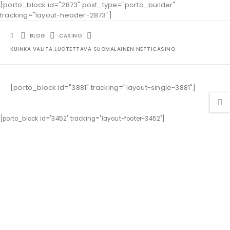
[porto_block id="2873" post_type="porto_builder"
tracking="layout-header-2873"]
BLOG
CASINO
KUINKA VALITA LUOTETTAVA SUOMALAINEN NETTICASINO
[porto_block id="3881" tracking="layout-single-3881"]
[porto_block id="3452" tracking="layout-footer-3452"]