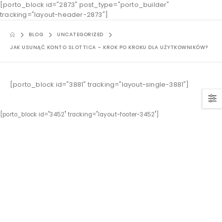
[porto_block id="2873" post_type="porto_builder"
tracking="layout-header-2873"]
BLOG
UNCATEGORIZED
JAK USUNĄĆ KONTO SLOTTICA – KROK PO KROKU DLA UŻYTKOWNIKÓW?
[porto_block id="3881" tracking="layout-single-3881"]
[porto_block id="3452" tracking="layout-footer-3452"]