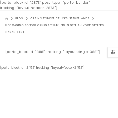
[porto_block id="2873" post_type="porto_builder"
tracking="layout-header-2873"]
BLOG
CASINO ZONDER CRUCKS NETHERLANDS
HOE CASINO ZONDER CRUKS EERLIJKHEID IN SPELLEN VOOR SPELERS
GARANDEERT
[porto_block id="3881" tracking="layout-single-3881"]
[porto_block id="3452" tracking="layout-footer-3452"]