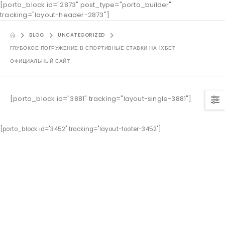
[porto_block id="2873" post_type="porto_builder"
tracking="layout-header-2873"]
BLOG
UNCATEGORIZED
ГЛУБОКОЕ ПОГРУЖЕНИЕ В СПОРТИВНЫЕ СТАВКИ НА 1ХБЕТ
ОФИЦИАЛЬНЫЙ САЙТ
[porto_block id="3881" tracking="layout-single-3881"]
[porto_block id="3452" tracking="layout-footer-3452"]