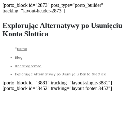
[porto_block id="2873" post_type="porto_builder"
tracking="layout-header-2873"]
Explorując Alternatywy po Usunięciu
Konta Slottica
Home
Blog
Uncategorized
Explorując Alternatywy po Usunięciu Konta Slottica
[porto_block id="3881" tracking="layout-single-3881"]
[porto_block id="3452" tracking="layout-footer-3452"]