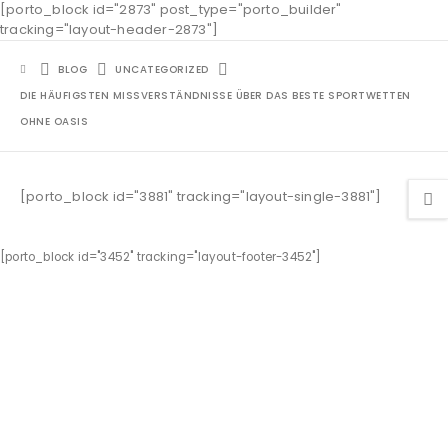
[porto_block id="2873" post_type="porto_builder"
tracking="layout-header-2873"]
BLOG
UNCATEGORIZED
DIE HÄUFIGSTEN MISSVERSTÄNDNISSE ÜBER DAS BESTE SPORTWETTEN
OHNE OASIS
[porto_block id="3881" tracking="layout-single-3881"]
[porto_block id="3452" tracking="layout-footer-3452"]