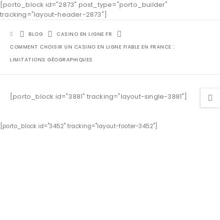
[porto_block id="2873" post_type="porto_builder"
tracking="layout-header-2873"]
BLOG
CASINO EN LIGNE FR
COMMENT CHOISIR UN CASINO EN LIGNE FIABLE EN FRANCE :
LIMITATIONS GÉOGRAPHIQUES
[porto_block id="3881" tracking="layout-single-3881"]
[porto_block id="3452" tracking="layout-footer-3452"]