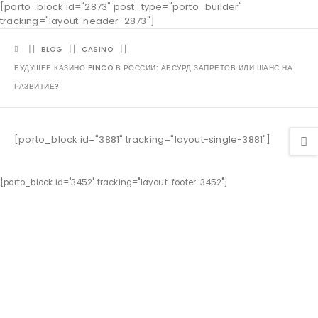
[porto_block id="2873" post_type="porto_builder"
tracking="layout-header-2873"]
BLOG
CASINO
БУДУЩЕЕ КАЗИНО PINCO В РОССИИ: АБСУРД ЗАПРЕТОВ ИЛИ ШАНС НА
РАЗВИТИЕ?
[porto_block id="3881" tracking="layout-single-3881"]
[porto_block id="3452" tracking="layout-footer-3452"]