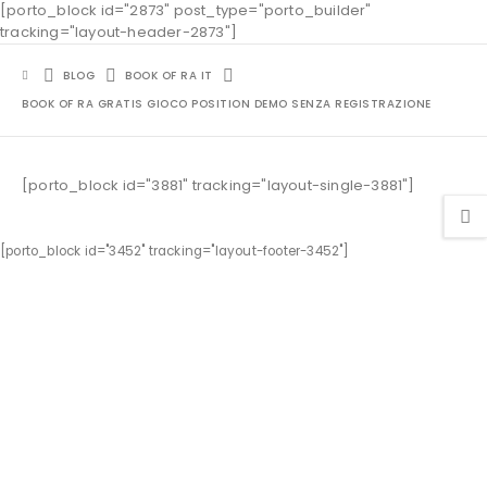
[porto_block id="2873" post_type="porto_builder"
tracking="layout-header-2873"]
BLOG
BOOK OF RA IT
BOOK OF RA GRATIS GIOCO POSITION DEMO SENZA REGISTRAZIONE
[porto_block id="3881" tracking="layout-single-3881"]
[porto_block id="3452" tracking="layout-footer-3452"]