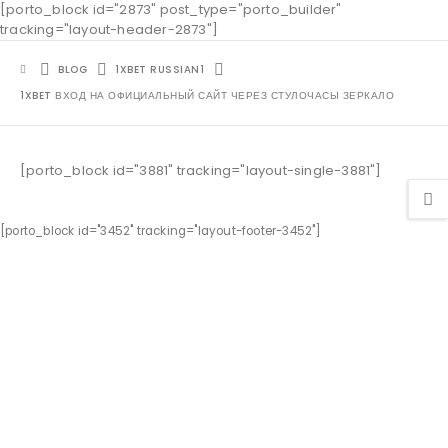
[porto_block id="2873" post_type="porto_builder"
tracking="layout-header-2873"]
BLOG
1XBET RUSSIAN1
1XBET ВХОД НА ОФИЦИАЛЬНЫЙ САЙТ ЧЕРЕЗ СТУЛОЧАСЫ ЗЕРКАЛО
[porto_block id="3881" tracking="layout-single-3881"]
[porto_block id="3452" tracking="layout-footer-3452"]