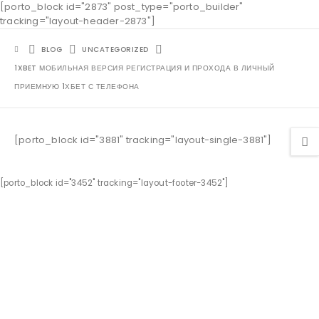
[porto_block id="2873" post_type="porto_builder"
tracking="layout-header-2873"]
BLOG
UNCATEGORIZED
1XBET МОБИЛЬНАЯ ВЕРСИЯ РЕГИСТРАЦИЯ И ПРОХОДА В ЛИЧНЫЙ
ПРИЕМНУЮ 1ХБЕТ С ТЕЛЕФОНА
[porto_block id="3881" tracking="layout-single-3881"]
[porto_block id="3452" tracking="layout-footer-3452"]